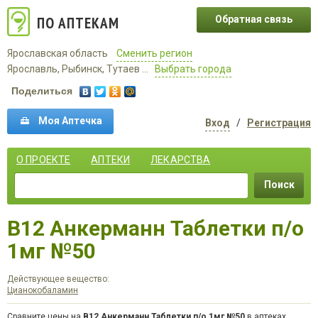
ПО АПТЕКАМ
Обратная связь
Ярославская область
Сменить регион
Ярославль, Рыбинск, Тутаев ...
Выбрать города
Поделиться
Моя Аптечка
Вход
/
Регистрация
О ПРОЕКТЕ
АПТЕКИ
ЛЕКАРСТВА
Поиск
B12 Анкерманн Таблетки п/о
1мг №50
Действующее вещество:
Цианокобаламин
Сравните цены на
B12 Анкерманн Таблетки п/о 1мг №50
в аптеках