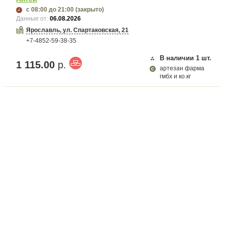
с 08:00
до 21:00
(закрыто)
Данные от:
06.08.2026
Ярославль, ул. Спартаковская, 21
+7-4852-59-38-35
В наличии
1
шт.
1 115.00
р.
артезан фарма
гмбх и ко.кг