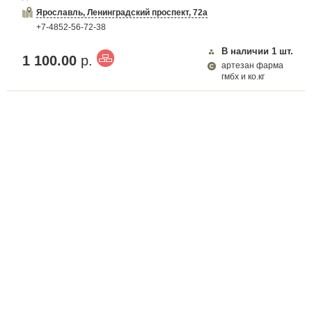
Ярославль, Ленинградский проспект, 72а
+7-4852-56-72-38
В наличии
1
шт.
1 100.00
р.
артезан фарма
гмбх и ко.кг